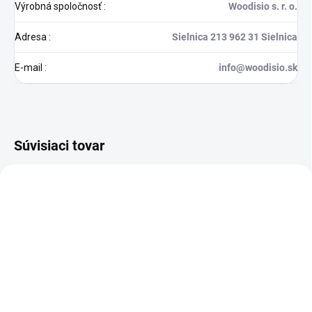
Výrobná spoločnosť
:
Woodisio s. r. o.
Adresa
:
Sielnica 213 962 31 Sielnica
E-mail
:
info@woodisio.sk
Súvisiaci tovar
AKCIA
NA OBJEDNÁVKU - VYROBÍME DO 2-3
TÝŽDŇOV
NA OBJEDNÁVKU - VYROBÍME DO 2-3
TÝŽDŇOV
Stolička TARA mini /