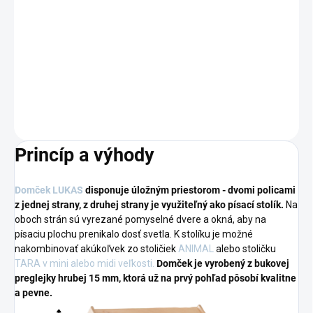
−
+
Pridať do košíka
DETAILNÉ INFORMÁCIE
OPÝTAŤ SA
Princíp a výhody
Domček LUKAS
disponuje úložným priestorom - dvomi policami
z jednej strany, z druhej strany je využiteľný ako písací stolík.
Na
oboch strán sú vyrezané pomyselné dvere a okná, aby na
písaciu plochu prenikalo dosť svetla. K stolíku je možné
nakombinovať akúkoľvek zo stoličiek
ANIMAL
alebo stoličku
TARA v mini alebo midi veľkosti.
Domček je vyrobený z bukovej
preglejky hrubej 15 mm, ktorá už na prvý pohľad pôsobí kvalitne
a pevne.