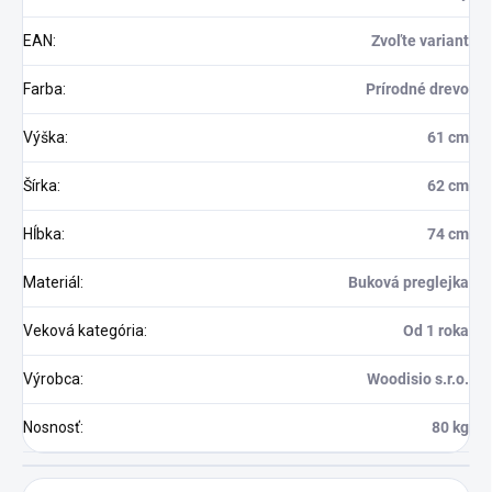
EAN
:
Zvoľte variant
Farba
:
Prírodné drevo
Výška
:
61 cm
Šírka
:
62 cm
Hĺbka
:
74 cm
Materiál
:
Buková preglejka
Veková kategória
:
Od 1 roka
Výrobca
:
Woodisio s.r.o.
Nosnosť
:
80 kg