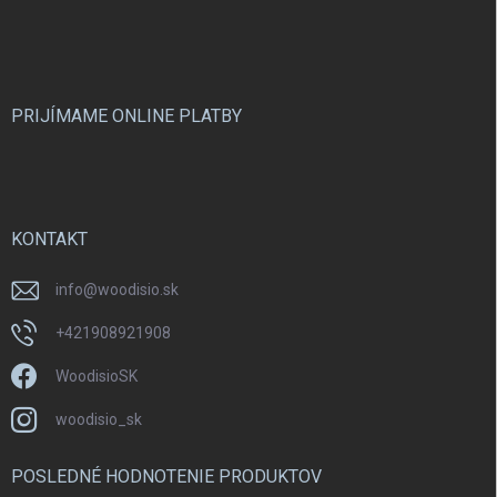
á
p
ä
t
i
PRIJÍMAME ONLINE PLATBY
e
KONTAKT
info
@
woodisio.sk
+421908921908
WoodisioSK
woodisio_sk
POSLEDNÉ HODNOTENIE PRODUKTOV