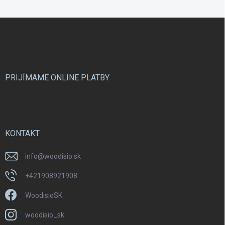
Z
á
p
ä
t
i
PRIJÍMAME ONLINE PLATBY
e
KONTAKT
info
@
woodisio.sk
+421908921908
WoodisioSK
woodisio_sk