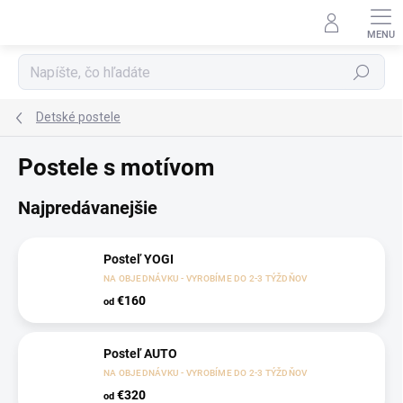
Prejsť
na
obsah
Hľadať
Detské postele
Postele s motívom
Najpredávanejšie
Posteľ YOGI
NA OBJEDNÁVKU - VYROBÍME DO 2-3 TÝŽDŇOV
€160
od
Posteľ AUTO
NA OBJEDNÁVKU - VYROBÍME DO 2-3 TÝŽDŇOV
€320
od