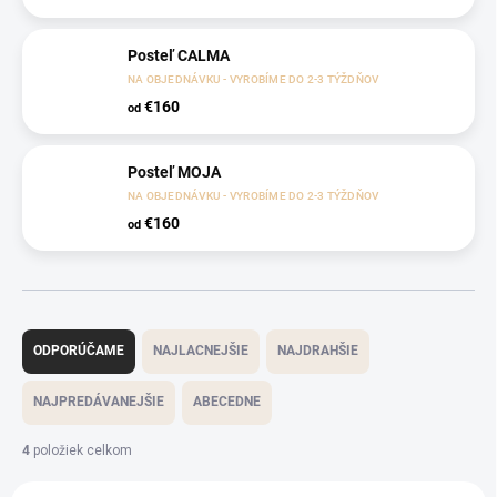
Posteľ CALMA
NA OBJEDNÁVKU - VYROBÍME DO 2-3 TÝŽDŇOV
€160
od
Posteľ MOJA
NA OBJEDNÁVKU - VYROBÍME DO 2-3 TÝŽDŇOV
€160
od
R
a
ODPORÚČAME
NAJLACNEJŠIE
NAJDRAHŠIE
d
e
NAJPREDÁVANEJŠIE
ABECEDNE
n
i
4
položiek celkom
e
V
p