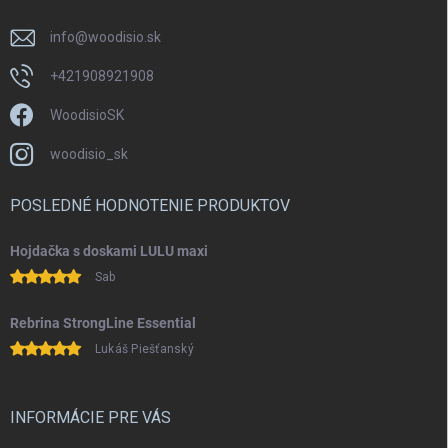
i
s
info
@
woodisio.sk
u
+421908921908
WoodisioSK
woodisio_sk
POSLEDNÉ HODNOTENIE PRODUKTOV
Hojdačka s doskami LULU maxi
Sab
Rebrina StrongLine Essential
Lukáš Piešťanský
INFORMÁCIE PRE VÁS