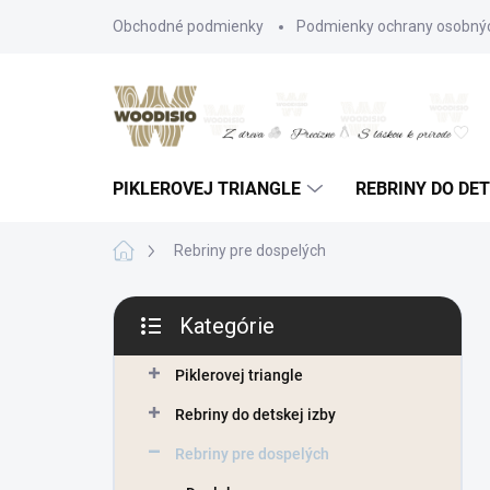
Prejsť
Obchodné podmienky
Podmienky ochrany osobný
na
obsah
PIKLEROVEJ TRIANGLE
REBRINY DO DET
Domov
Rebriny pre dospelých
B
Kategórie
o
Preskočiť
č
kategórie
n
Piklerovej triangle
ý
Rebriny do detskej izby
p
a
Rebriny pre dospelých
n