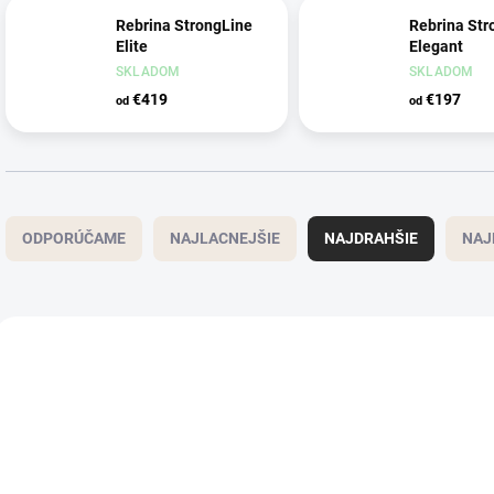
Rebrina StrongLine
Rebrina Str
Elite
Elegant
SKLADOM
SKLADOM
€419
€197
od
od
R
a
ODPORÚČAME
NAJLACNEJŠIE
NAJDRAHŠIE
NAJ
d
e
n
i
V
e
ý
NOVINKA
NOVINKA
p
p
r
i
o
s
d
p
u
r