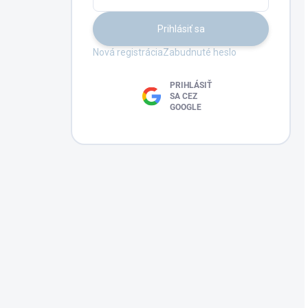
Prihlásiť sa
Nová registrácia
Zabudnuté heslo
PRIHLÁSIŤ
SA CEZ
GOOGLE