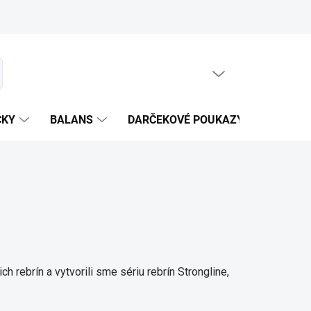
PRÁZDNY KOŠÍK
NÁKUPNÝ
KOŠÍK
ČKY
BALANS
DARČEKOVÉ POUKAZY
DETSKÉ
 rebrín a vytvorili sme sériu rebrín Strongline,