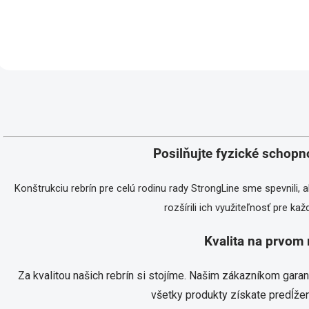
telo. V prevedení z...
O
v
l
á
d
Posilňujte fyzické schopno
a
c
i
Konštrukciu rebrín pre celú rodinu rady StrongLine sme spevnili,
e
p
rozšírili ich využiteľnosť pre ka
r
v
Kvalita na prvom
k
y
v
Za kvalitou našich rebrín si stojíme. Našim zákazníkom gar
ý
všetky produkty získate predĺžen
p