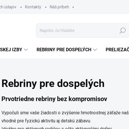
ch údajov
Kontakty
Náš príbeh
Hľadať
SKEJ IZBY
REBRINY PRE DOSPELÝCH
PRELIEZA
Rebriny pre dospelých
Prvotriedne rebriny bez kompromisov
Vypočuli sme vaše žiadosti o zvýšenie hmotnostnej záťaže našich
vhodné pre fyzickú aktivitu aj detskú zábavu.
Ideálne pre aktívnych rodičov s ešte aktívnejšími deťmi.