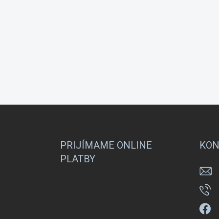
Z
á
p
ä
PRIJÍMAME ONLINE
KON
t
PLATBY
i
e