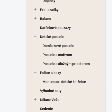
Doplnky
e
l
Preliezačky
Balans
Darčekové poukazy
Detské postele
Domčekové postele
Postele s motívom
Postele s úložným priestorom
Police a boxy
Montessori detské knižnice
Výhodné sety
Učiace Veže
Sedenie