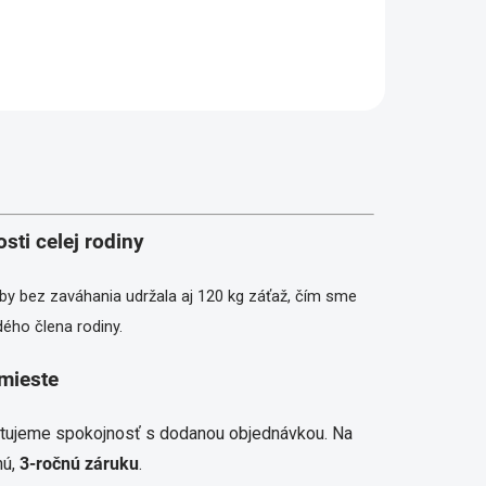
sti celej rodiny
 aby bez zaváhania udržala aj 120 kg záťaž, čím sme
ždého člena rodiny.
 mieste
antujeme spokojnosť s dodanou objednávkou. Na
ú,
3-ročnú záruku
.