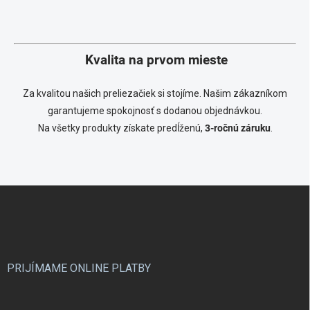
v
l
á
d
a
Kvalita na prvom mieste
c
i
Za kvalitou našich preliezačiek si stojíme. Našim zákazníkom
e
p
garantujeme spokojnosť s dodanou objednávkou.
r
Na všetky produkty získate predĺženú,
3-ročnú záruku
.
v
k
y
v
ý
Z
p
á
i
p
s
ä
u
t
i
PRIJÍMAME ONLINE PLATBY
e