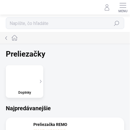
Prejsť
na
obsah
Hľadať
Domov
Preliezačky
Doplnky
Najpredávanejšie
Preliezačka REMO