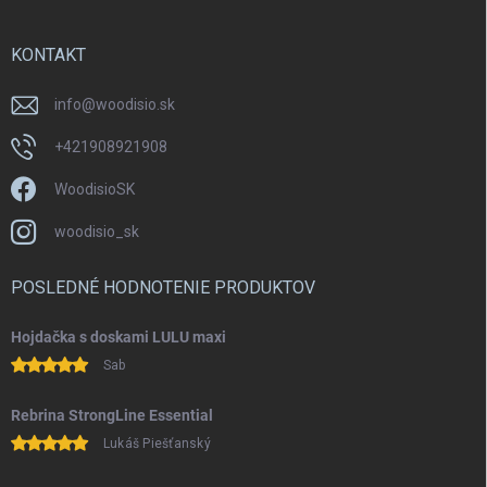
KONTAKT
info
@
woodisio.sk
+421908921908
WoodisioSK
woodisio_sk
POSLEDNÉ HODNOTENIE PRODUKTOV
Hojdačka s doskami LULU maxi
Sab
Rebrina StrongLine Essential
Lukáš Piešťanský