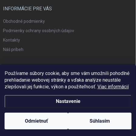
INFORMÁCIE PRE VÁS
Obchodné podmienky
Podmienky ochrany osobných údajov
Kontakty
Náš príbeh
Používame súbory cookie, aby sme vám umožnili pohodlné
prehliadanie webovej stránky a vďaka analýze neustále
zlepšovali jej funkcie, výkon a použiteľnosť.
Viac informácií
Nastavenie
Copyright 2026
Woodisio
. Všetky práva vyhradené.
Upraviť nastavenie
cookies
Odmietnuť
Súhlasím
Vytvoril Shoptet