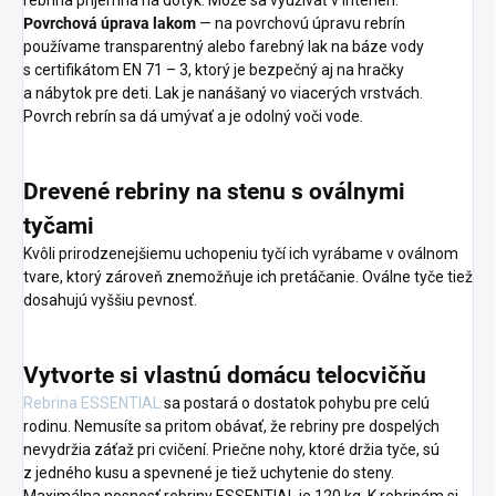
rebrina príjemná na dotyk. Môže sa využívať v interiéri.
Povrchová úprava lakom
— na povrchovú úpravu rebrín
používame transparentný alebo farebný lak na báze vody
s certifikátom EN 71 – 3, ktorý je bezpečný aj na hračky
a nábytok pre deti. Lak je nanášaný vo viacerých vrstvách.
Povrch rebrín sa dá umývať a je odolný voči vode.
Drevené rebriny na stenu s oválnymi
tyčami
Kvôli prirodzenejšiemu uchopeniu tyčí ich vyrábame v oválnom
tvare, ktorý zároveň znemožňuje ich pretáčanie. Oválne tyče tiež
dosahujú vyššiu pevnosť.
Vytvorte si vlastnú domácu telocvičňu
Rebrina ESSENTIAL
sa postará o dostatok pohybu pre celú
rodinu. Nemusíte sa pritom obávať, že rebriny pre dospelých
nevydržia záťaž pri cvičení. Priečne nohy, ktoré držia tyče, sú
z jedného kusu a spevnené je tiež uchytenie do steny.