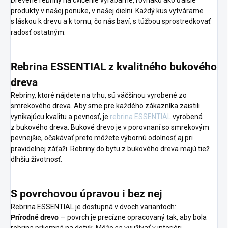
Drevené rebriny na cvičenie vyrábame, rovnako ako ďalšie
produkty v našej ponuke, v našej dielni. Každý kus vytvárame
s láskou k drevu a k tomu, čo nás baví, s túžbou sprostredkovať
radosť ostatným.
Rebrina ESSENTIAL z kvalit
ného bukového
dreva
Rebriny, ktoré nájdete na trhu, sú väčšinou vyrobené zo
smrekového dreva. Aby sme pre každého zákazníka zaistili
vynikajúcu kvalitu a pevnosť, je
rebrina ESSENTIAL
vyrobená
z bukového dreva. Bukové drevo je v porovnaní so smrekovým
pevnejšie, očakávať preto môžete výbornú odolnosť aj pri
pravidelnej záťaži. Rebriny do bytu z bukového dreva majú tiež
dlhšiu životnosť.
S povrchovou úpravou i bez nej
Rebrina ESSENTIAL je dostupná v dvoch variantoch:
Prírodné drevo
— povrch je precízne opracovaný tak, aby bola