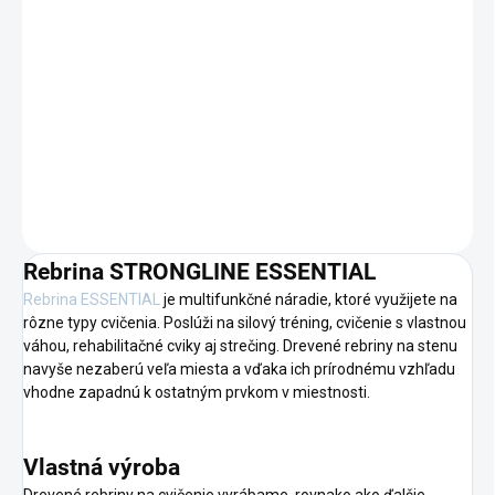
MÔŽEME DORUČIŤ DO:
ZVOĽTE VARIANT
−
+
Pridať do košíka
DETAILNÉ INFORMÁCIE
OPÝTAŤ SA
Rebrina STRONGLINE ESSENTIAL
Rebrina ESSENTIAL
je multifunkčné náradie, ktoré využijete na
rôzne typy cvičenia. Poslúži na silový tréning, cvičenie s vlastnou
váhou, rehabilitačné cviky aj strečing. Drevené rebriny na stenu
navyše nezaberú veľa miesta a vďaka ich prírodnému vzhľadu
vhodne zapadnú k ostatným prvkom v miestnosti.
Vlastná výroba