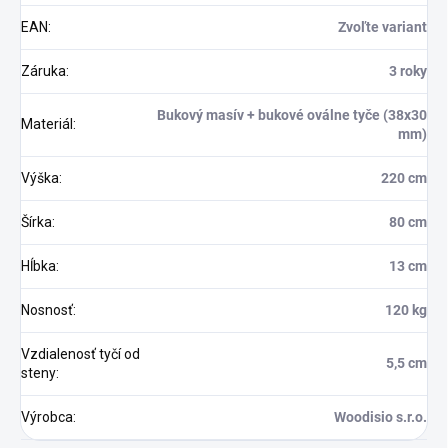
EAN
:
Zvoľte variant
Záruka
:
3 roky
Bukový masív + bukové oválne tyče (38x30
Materiál
:
mm)
Výška
:
220 cm
Šírka
:
80 cm
Hĺbka
:
13 cm
Nosnosť
:
120 kg
Vzdialenosť tyčí od
5,5 cm
steny
:
Výrobca
:
Woodisio s.r.o.