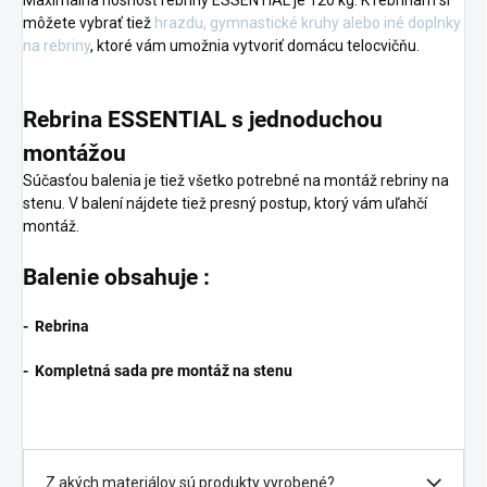
Maximálna nosnosť rebriny ESSENTIAL je 120 kg. K rebrinám si
môžete vybrať tiež
hrazdu, gymnastické kruhy alebo iné doplnky
na rebriny
, ktoré vám umožnia vytvoriť domácu telocvičňu.
Rebrina ESSENTIAL s jednoduchou
montážou
Súčasťou balenia je tiež všetko potrebné na montáž rebriny na
stenu. V balení nájdete tiež presný postup, ktorý vám uľahčí
montáž.
Balenie obsahuje :
- Rebrina
- Kompletná sada pre montáž na stenu
Z akých materiálov sú produkty vyrobené?