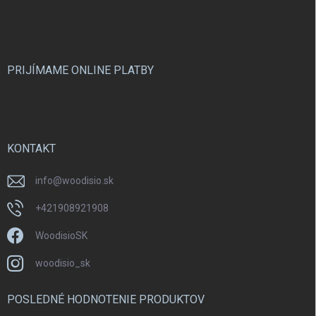
á
p
ä
t
i
PRIJÍMAME ONLINE PLATBY
e
KONTAKT
info
@
woodisio.sk
+421908921908
WoodisioSK
woodisio_sk
POSLEDNÉ HODNOTENIE PRODUKTOV