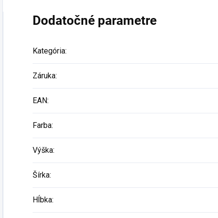
Dodatočné parametre
Kategória
:
Záruka
:
EAN
:
Farba
:
Výška
:
Šírka
:
Hĺbka
: