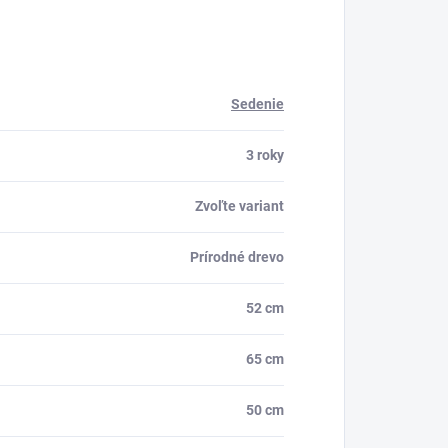
Sedenie
3 roky
Zvoľte variant
Prírodné drevo
52 cm
65 cm
50 cm