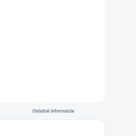
BA
TRANSPARENTNÝ MATNÝ LAK
EME DORUČIŤ DO:
ZVOĽTE VARIANT
−
+
Pridať do košíka
ILNÉ INFORMÁCIE
OPÝTAŤ SA
Ostatné informácie