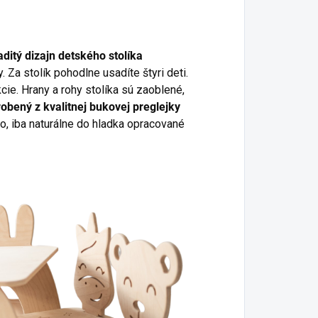
itý dizajn detského stolíka
y. Za stolík pohodlne usadíte štyri deti.
cie. Hrany a rohy stolíka sú zaoblené,
yrobený z kvalitnej bukovej preglejky
o, iba naturálne do hladka opracované