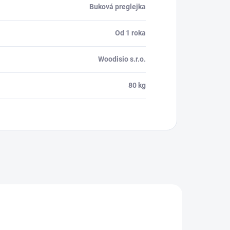
Buková preglejka
Od 1 roka
Woodisio s.r.o.
80 kg