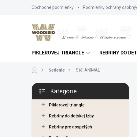
Prejsť
Obchodné podmienky
Podmienky ochrany osobný
na
obsah
PIKLEROVEJ TRIANGLE
REBRINY DO DET
Domov
Sedenie
Stôl ANIMAL
B
Kategórie
o
Preskočiť
č
kategórie
n
Piklerovej triangle
ý
Rebriny do detskej izby
p
a
Rebriny pre dospelých
n