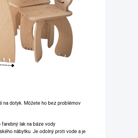
né na dotyk. Môžete ho bez problémov
o farebný lak na báze vody
tského nábytku.
Je odolný proti vode a je