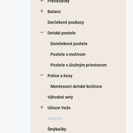
Preliezačky
e
l
Balans
Darčekové poukazy
Detské postele
Domčekové postele
Postele s motívom
Postele s úložným priestorom
Police a boxy
Montessori detské knižnice
Výhodné sety
Učiace Veže
Sedenie
Šmýkačky