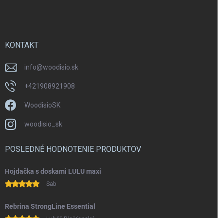
e
KONTAKT
info
@
woodisio.sk
+421908921908
WoodisioSK
woodisio_sk
POSLEDNÉ HODNOTENIE PRODUKTOV
Hojdačka s doskami LULU maxi
Sab
Rebrina StrongLine Essential