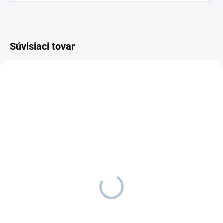
Súvisiaci tovar
OBĽÚBENÉ
ODOSIELAME DO 7 DNÍ
NA OBJEDNÁVKU - VYROBÍME DO 2-3
TÝŽDŇOV
Polica na knihy VILMA
Učiaca veža CLOE 2v1
€50
od
€139
od
Detail
Detail
Vytvorte deťom čitateľský kútik