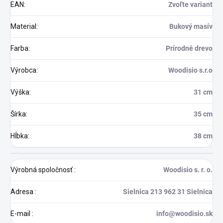
EAN
:
Zvoľte variant
Material
:
Bukový masív
Farba
:
Prírodné drevo
Výrobca
:
Woodisio s.r.o
Výška
:
31 cm
Šírka
:
35 cm
Hĺbka
:
38 cm
Výrobná spoločnosť
:
Woodisio s. r. o.
Adresa
:
Sielnica 213 962 31 Sielnica
E-mail
:
info@woodisio.sk