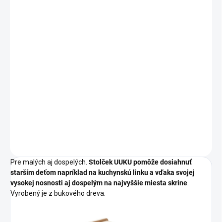
FARBA
TRANSPARENTNÝ LAK - BIELA
TRANSPARENTNÝ LAK - ŠEDÁ
BIELA
MÔŽEME DORUČIŤ DO:
ZVOĽTE VARIANT
−
+
Pridať do košíka
DETAILNÉ INFORMÁCIE
OPÝTAŤ SA
Pre malých aj dospelých.
Stolček UUKU pomôže dosiahnuť
starším deťom napríklad na kuchynskú linku a vďaka svojej
vysokej nosnosti aj dospelým na najvyššie miesta skrine
.
Vyrobený je z bukového dreva.