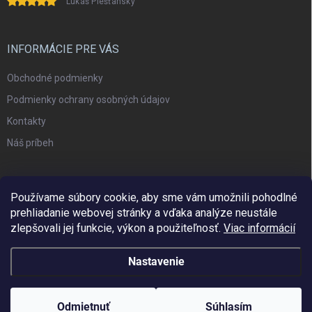
Lukáš Piešťanský
INFORMÁCIE PRE VÁS
Obchodné podmienky
Podmienky ochrany osobných údajov
Kontakty
Náš príbeh
Používame súbory cookie, aby sme vám umožnili pohodlné
prehliadanie webovej stránky a vďaka analýze neustále
zlepšovali jej funkcie, výkon a použiteľnosť.
Viac informácií
Nastavenie
Copyright 2026
Woodisio
. Všetky práva vyhradené.
Upraviť nastavenie
cookies
Odmietnuť
Súhlasím