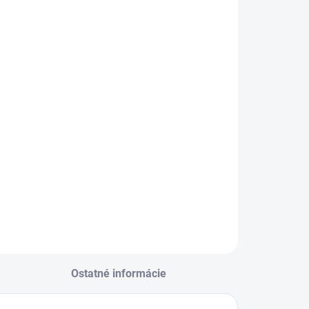
PRÍRODNÉ DREVO
BA
TRANSPARENTNÝ MATNÝ LAK
EME DORUČIŤ DO:
ZVOĽTE VARIANT
−
+
Pridať do košíka
ILNÉ INFORMÁCIE
OPÝTAŤ SA
Ostatné informácie