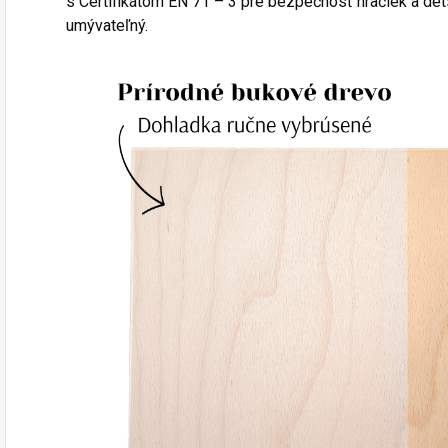
s
Certifikátom EN 71 – 3 pre bezpečnosť hračiek a de
umývateľný.