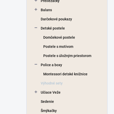
Preliezačky
e
l
Balans
Darčekové poukazy
Detské postele
Domčekové postele
Postele s motívom
Postele s úložným priestorom
Police a boxy
Montessori detské knižnice
Výhodné sety
Učiace Veže
Sedenie
Šmýkačky