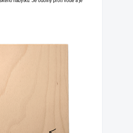
tského nábytku.
Je odolný proti vode a je