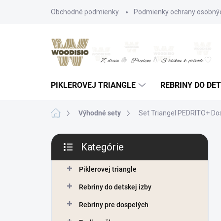
Prejsť
Obchodné podmienky
Podmienky ochrany osobný
na
obsah
PIKLEROVEJ TRIANGLE
REBRINY DO DET
Domov
Výhodné sety
Set Triangel PEDRITO+ Do
B
Kategórie
o
Preskočiť
č
kategórie
n
Piklerovej triangle
ý
Rebriny do detskej izby
p
a
Rebriny pre dospelých
n