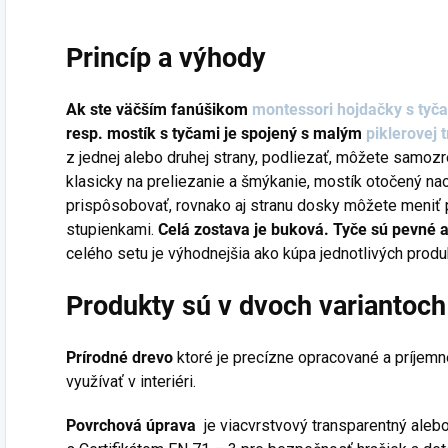
Princíp a výhody
Ak ste väčším fanúšikom
montessori hojdačky s tyč
resp. mostík s tyčami je spojený s malým
piklerovej 
z jednej alebo druhej strany, podliezať, môžete samozr
klasicky na preliezanie a šmýkanie, mostík otočený na
prispôsobovať, rovnako aj stranu dosky môžete meniť 
stupienkami.
Celá zostava je buková. Tyče sú pevné 
celého setu je výhodnejšia ako kúpa jednotlivých prod
Produkty sú v dvoch variantoch
Prírodné drevo
ktoré je precízne opracované a príjem
využívať v interiéri.
Povrchová úprava
je viacvrstvový transparentný aleb