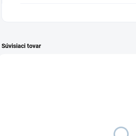
Súvisiaci tovar
AKCIA
SKLADOM
SKLADOM
Doska veľká
Piklerovej
LAURA
triangel veľký
o
€47
od
PEDRO