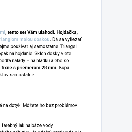
ami
, tento set Vám ulahodí. Hojdačka,
trianglom
malou doskou
.
Dá sa vyliezať
ejme používať aj samostatne. Triangel
opak na hojdanie. Sklon dosky viete
podľa nálady – na hladkú alebo so
a fixné s priemerom 28 mm.
Kúpa
uktov samostatne.
né na dotyk. Môžete ho bez problémov
o farebný lak na báze vody