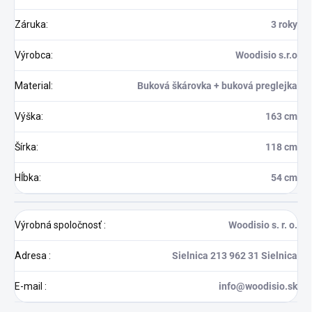
Záruka
:
3 roky
Výrobca
:
Woodisio s.r.o
Material
:
Buková škárovka + buková preglejka
Výška
:
163 cm
Šírka
:
118 cm
Hĺbka
:
54 cm
Výrobná spoločnosť
:
Woodisio s. r. o.
Adresa
:
Sielnica 213 962 31 Sielnica
E-mail
:
info@woodisio.sk