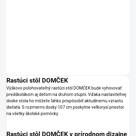
FARBA
PRÍRODNÉ DREVO
TRANSPARENTNÝ MATNÝ LAK
MÔŽEME DORUČIŤ DO:
ZVOĽTE VARIANT
−
+
Pridať do košíka
DETAILNÉ INFORMÁCIE
OPÝTAŤ SA
Rastúci stôl DOMČEK
Výškovo polohovateľný rastúci stôl DOMČEK bude vyhovovať
predškolákom aj deťom na druhom stupni. Vďaka nastaviteľnej
doske stola ho môžete ľahko prispôsobiť aktuálnemu vzrastu
dieťaťa. S rozmermi dosky 107 cm poskytne veľkorysí priestor
na všetky školské pomôcky.
Rastúci stôl DOMČEK v prírodnom dizajne