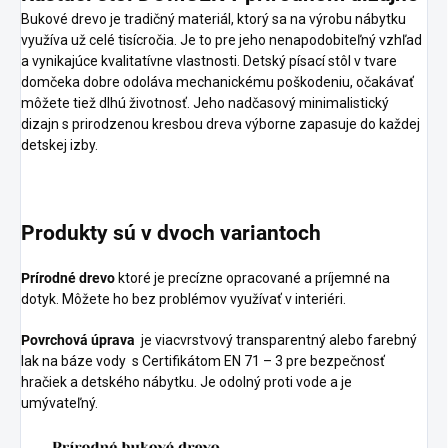
Bukové drevo je tradičný materiál, ktorý sa na výrobu nábytku
využíva už celé tisícročia. Je to pre jeho nenapodobiteľný vzhľad
a vynikajúce kvalitatívne vlastnosti. Detský písací stôl v tvare
domčeka dobre odoláva mechanickému poškodeniu, očakávať
môžete tiež dlhú životnosť. Jeho nadčasový minimalistický
dizajn s prirodzenou kresbou dreva výborne zapasuje do každej
detskej izby.
Produkty sú v dvoch variantoch
Prírodné drevo
ktoré je precízne opracované a príjemné na
dotyk. Môžete ho bez problémov využívať v interiéri.
Povrchová úprava
je viacvrstvový transparentný alebo farebný
lak na báze vody s
Certifikátom EN 71 – 3 pre bezpečnosť
hračiek a detského nábytku.
Je odolný proti vode a je
umývateľný.